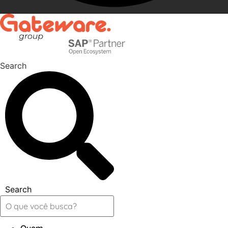
Search
Search
Quem