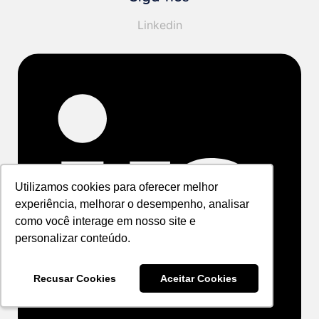
Linkedin
Utilizamos cookies para oferecer melhor
Utilizamos cookies para oferecer melhor
experiência, melhorar o desempenho, analisar
experiência, melhorar o desempenho, analisar
como você interage em nosso site e
como você interage em nosso site e
personalizar conteúdo.
personalizar conteúdo.
Recusar Cookies
Recusar Cookies
Aceitar Cookies
Aceitar Cookies