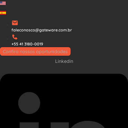
Ir
para
o
conteúdo
faleconosco@gateware.com.br
+55 41 3180-0019
Confira nossas oportunidades
Linkedin