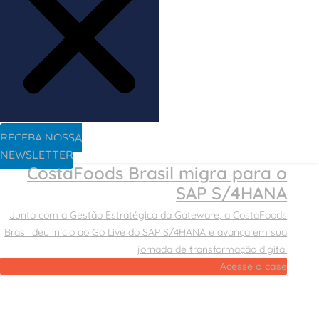
RECEBA NOSSA
NEWSLETTER
CostaFoods Brasil migra para o
SAP S/4HANA
Junto com a Gestão Estratégica da Gateware, a CostaFoods
Brasil deu início ao Go Live do SAP S/4HANA e avança em sua
jornada de transformação digital
Acesse o case