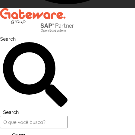
Search
Search
Quem