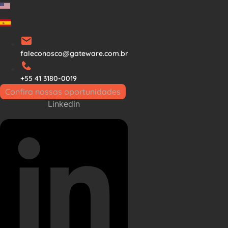
Ir
para
o
conteúdo
faleconosco@gateware.com.br
+55 41 3180-0019
Confira nossas oportunidades
Linkedin