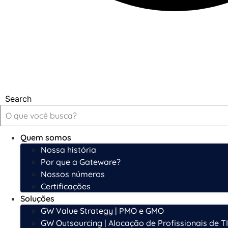
Search
Quem somos
Nossa história
Por que a Gateware?
Nossos números
Certificações
Soluções
GW Value Strategy | PMO e GMO
GW Outsourcing | Alocação de Profissionais de TI