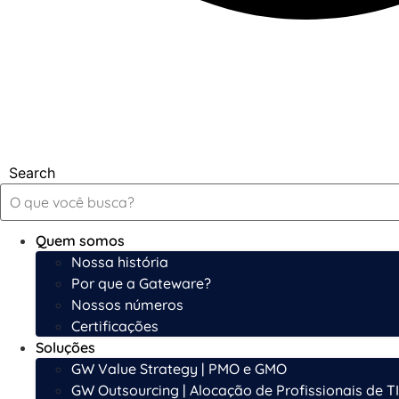
Search
Quem somos
Nossa história
Por que a Gateware?
Nossos números
Certificações
Soluções
GW Value Strategy | PMO e GMO
GW Outsourcing | Alocação de Profissionais de TI