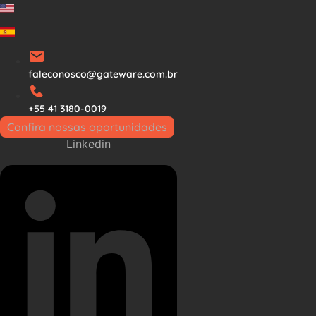
Ir
para
o
conteúdo
faleconosco@gateware.com.br
+55 41 3180-0019
Confira nossas oportunidades
Linkedin