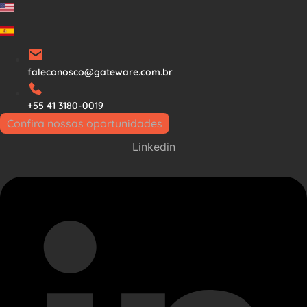
Ir
para
o
conteúdo
faleconosco@gateware.com.br
+55 41 3180-0019
Confira nossas oportunidades
Linkedin