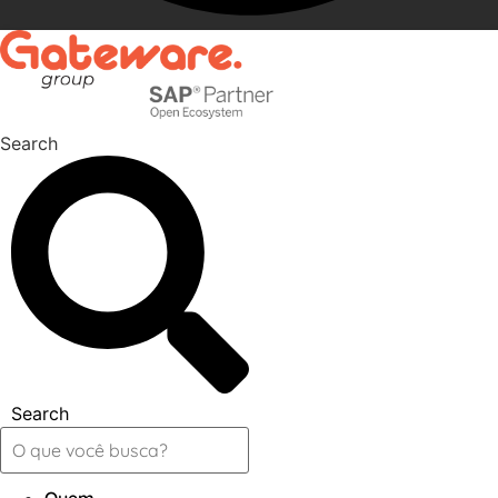
Search
Search
Quem