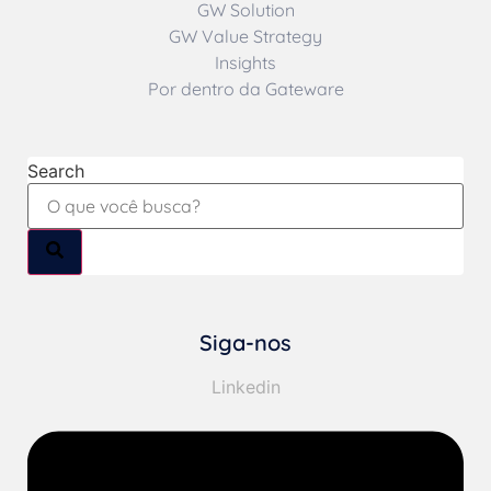
GW Solution
GW Value Strategy
Insights
Por dentro da Gateware
Search
Siga-nos
Linkedin