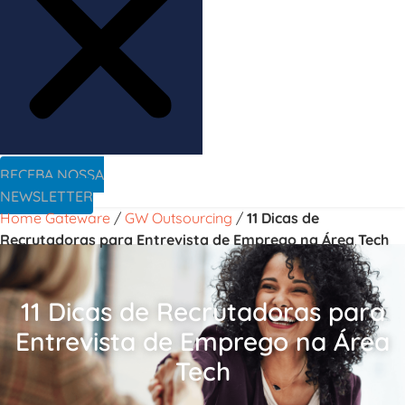
RECEBA NOSSA
NEWSLETTER
Home Gateware
/
GW Outsourcing
/
11 Dicas de
Recrutadoras para Entrevista de Emprego na Área Tech
11 Dicas de Recrutadoras para
Entrevista de Emprego na Área
Tech