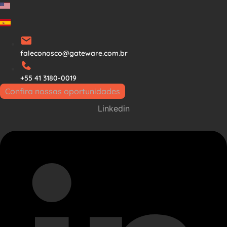
Ir
para
o
conteúdo
faleconosco@gateware.com.br
+55 41 3180-0019
Confira nossas oportunidades
Linkedin