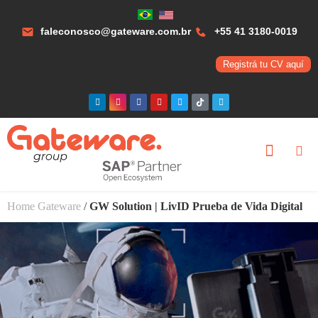
faleconosco@gateware.com.br
+55 41 3180-0019
Registrá tu CV aquí
Home Gateware
/
GW Solution | LivID Prueba de Vida Digital