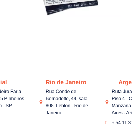
ial
Rio de Janeiro
Arge
deiro Faria
Rua Conde de
Ruta Jur
5 Pinheiros -
Bernadotte, 44, sala
Piso 4 - O
o - SP
808. Leblon - Rio de
Manzana 
Janeiro
Aires - A
+ 54 11 