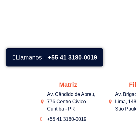
Llamanos -
+55 41 3180-0019
Matriz
Fil
Av. Cândido de Abreu,
Av. Briga
776 Centro Cívico -
Lima, 148
Curitiba - PR
São Paul
+55 41 3180-0019