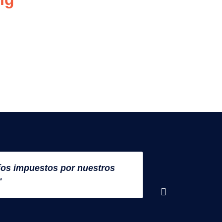
fíos impuestos por nuestros
"Degust On
"
siento seg