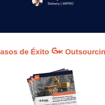
Delivery | WIPRO
asos de Éxito
Outsourcin