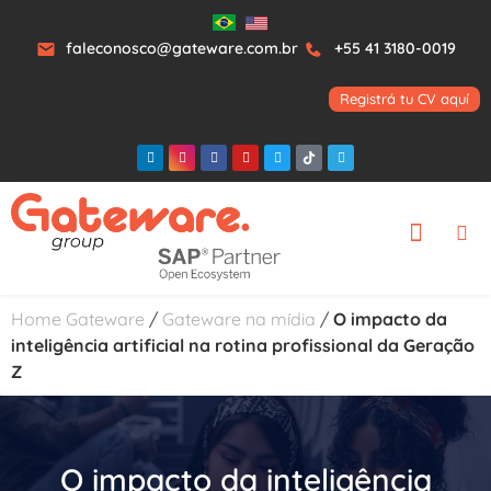
faleconosco@gateware.com.br
+55 41 3180-0019
Registrá tu CV aquí
Home Gateware
/
Gateware na mídia
/
O impacto da
inteligência artificial na rotina profissional da Geração
Z
O impacto da inteligência