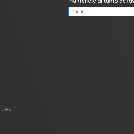
Mantenete al tanto de l
nales IT
l