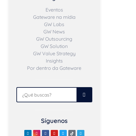
Eventos
Gateware na mídia
GW Labs
GW News
GW Outsourcing
GW Solution
GW Value Strategy
Insights
Por dentro da Gateware
Síguenos