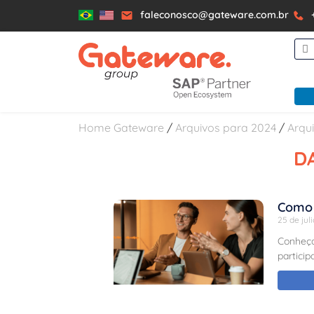
faleconosco@gateware.com.br
Home Gateware
/
Arquivos para 2024
/
Arqui
DA
Como 
25 de jul
Conheça
partici