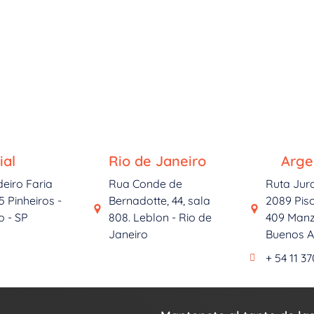
ial
Rio de Janeiro
Arge
deiro Faria
Rua Conde de
Ruta Jur
5 Pinheiros -
Bernadotte, 44, sala
2089 Piso
o - SP
808. Leblon - Rio de
409 Manz
Janeiro
Buenos Ai
+ 54 11 3