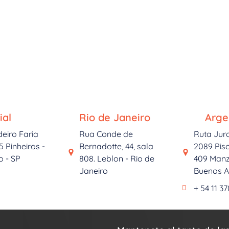
ial
Rio de Janeiro
Arge
deiro Faria
Rua Conde de
Ruta Jur
5 Pinheiros -
Bernadotte, 44, sala
2089 Piso
o - SP
808. Leblon - Rio de
409 Manz
Janeiro
Buenos Ai
+ 54 11 3