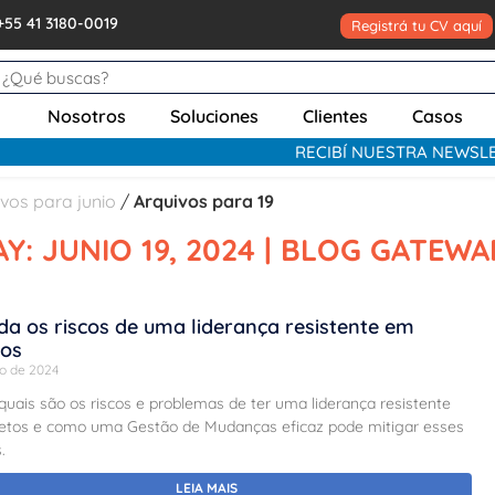
+55 41 3180-0019
Registrá tu CV aquí
Nosotros
Soluciones
Clientes
Casos
RECIBÍ NUESTRA NEWSL
vos para junio
/
Arquivos para 19
AY: JUNIO 19, 2024 | BLOG GATEWA
da os riscos de uma liderança resistente em
tos
io de 2024
quais são os riscos e problemas de ter uma liderança resistente
etos e como uma Gestão de Mudanças eficaz pode mitigar esses
.
LEIA MAIS