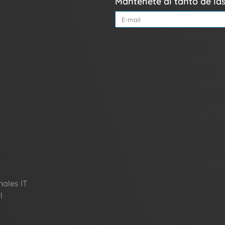
Mantenete al tanto de l
nales IT
l