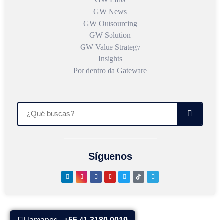
GW News
GW Outsourcing
GW Solution
GW Value Strategy
Insights
Por dentro da Gateware
Síguenos
Llamanos -
+55 41 3180-0019