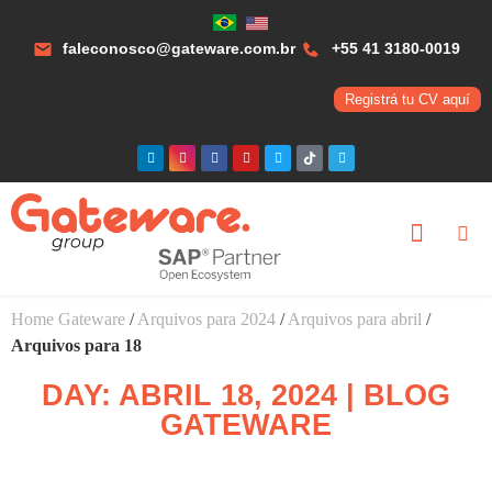
faleconosco@gateware.com.br
+55 41 3180-0019
Registrá tu CV aquí
Home Gateware
/
Arquivos para 2024
/
Arquivos para abril
/
Arquivos para 18
DAY: ABRIL 18, 2024 | BLOG
GATEWARE