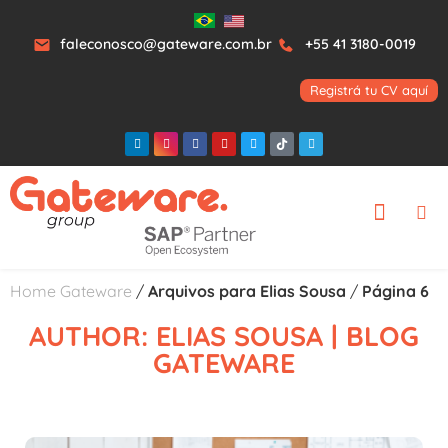
faleconosco@gateware.com.br
+55 41 3180-0019
Registrá tu CV aquí
Home Gateware
/
Arquivos para Elias Sousa
/
Página 6
AUTHOR:
ELIAS SOUSA
| BLOG
GATEWARE