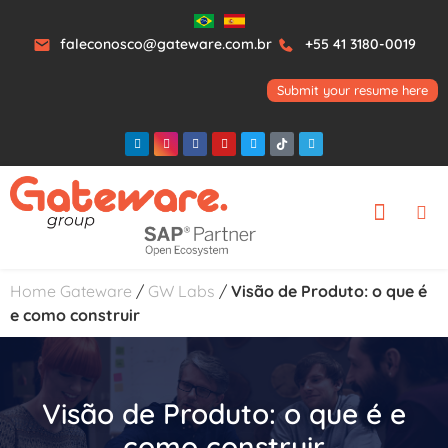
faleconosco@gateware.com.br
+55 41 3180-0019
Submit your resume here
Home Gateware
/
GW Labs
/
Visão de Produto: o que é
e como construir
Visão de Produto: o que é e
como construir