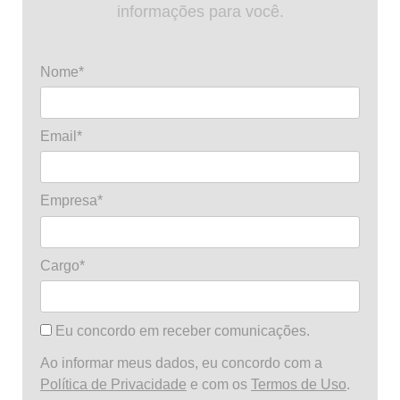
informações para você.
Nome*
Email*
Empresa*
Cargo*
Eu concordo em receber comunicações.
Ao informar meus dados, eu concordo com a
Política de Privacidade
e com os
Termos de Uso
.