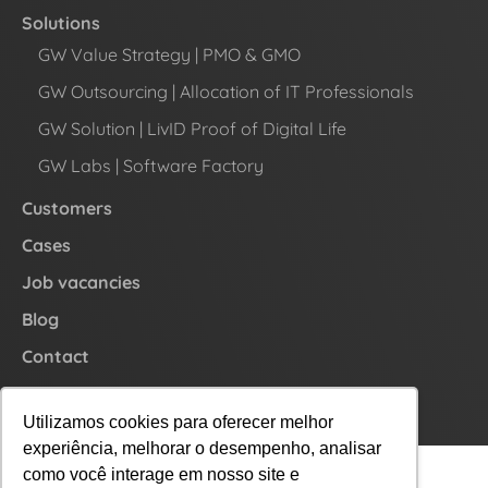
Solutions
GW Value Strategy | PMO & GMO
GW Outsourcing | Allocation of IT Professionals
GW Solution | LivID Proof of Digital Life
GW Labs | Software Factory
Customers
Cases
Job vacancies
Blog
Contact
Submit your resume here
Utilizamos cookies para oferecer melhor
experiência, melhorar o desempenho, analisar
como você interage em nosso site e