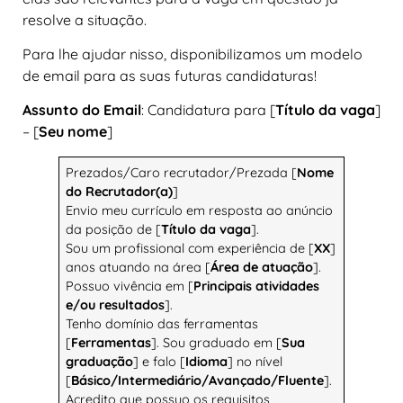
resolve a situação.
Para lhe ajudar nisso, disponibilizamos um modelo
de email para as suas futuras candidaturas!
Assunto do Email
: Candidatura para [
Título da vaga
]
– [
Seu nome
]
Prezados/Caro recrutador/Prezada [
Nome
do Recrutador(a)
]
Envio meu currículo em resposta ao anúncio
da posição de [
Título da vaga
].
Sou um profissional com experiência de [
XX
]
anos atuando na área [
Área de atuação
].
Possuo vivência em [
Principais atividades
e/ou resultados
].
Tenho domínio das ferramentas
[
Ferramentas
]. Sou graduado em [
Sua
graduação
] e falo [
Idioma
] no nível
[
Básico/Intermediário/Avançado/Fluente
].
Acredito que possuo os requisitos