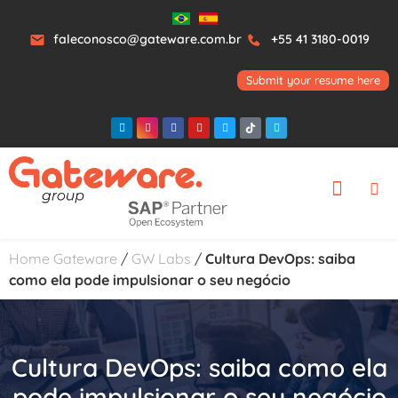
faleconosco@gateware.com.br
+55 41 3180-0019
Submit your resume here
Home Gateware
/
GW Labs
/
Cultura DevOps: saiba
como ela pode impulsionar o seu negócio
Cultura DevOps: saiba como ela
pode impulsionar o seu negócio