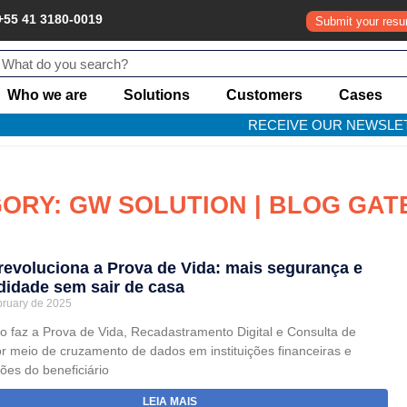
+55 41 3180-0019
Submit your res
Who we are
Solutions
Customers
Cases
RECEIVE OUR NEWSLE
ORY: GW SOLUTION | BLOG GA
 revoluciona a Prova de Vida: mais segurança e
idade sem sair de casa
bruary de 2025
vo faz a Prova de Vida, Recadastramento Digital e Consulta de
or meio de cruzamento de dados em instituições financeiras e
ções do beneficiário
LEIA MAIS