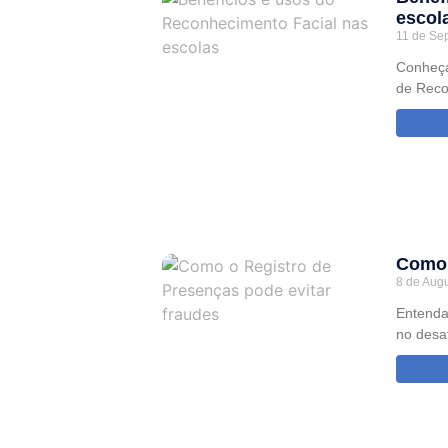
escol
11 de Se
Conheça
de Reco
Como 
8 de Aug
Entenda
no desaf