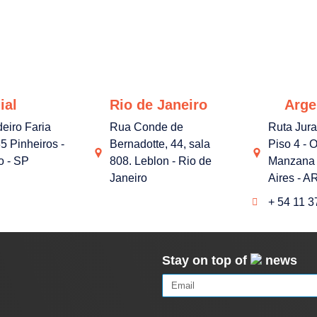
ial
Rio de Janeiro
Arge
deiro Faria
Rua Conde de
Ruta Jur
5 Pinheiros -
Bernadotte, 44, sala
Piso 4 - O
o - SP
808. Leblon - Rio de
Manzana 
Janeiro
Aires - A
+ 54 11 
Stay on top of
news