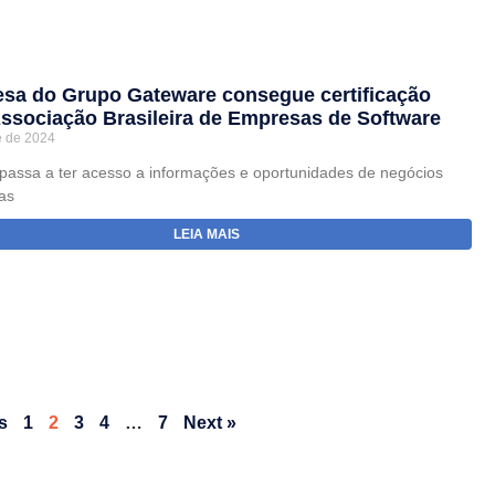
sa do Grupo Gateware consegue certificação
Associação Brasileira de Empresas de Software
e de 2024
assa a ter acesso a informações e oportunidades de negócios
as
LEIA MAIS
s
1
2
3
4
…
7
Next »