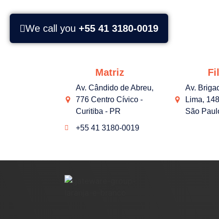
We call you
+55 41 3180-0019
Matriz
Fil
Av. Cândido de Abreu,
Av. Briga
776 Centro Cívico -
Lima, 148
Curitiba - PR
São Paul
+55 41 3180-0019