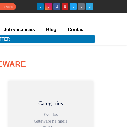
ume here
Job vacancies
Blog
Contact
TTER
TEWARE
Categories
Eventos
Gateware na mídia