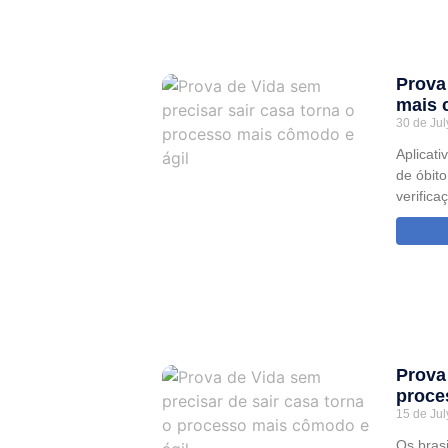
Prova
mais 
30 de Jul
Aplicati
de óbit
verifica
Prova
proce
15 de Jul
Os bras