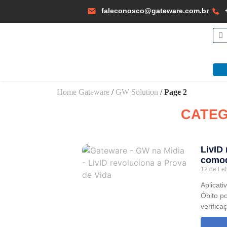
faleconosco@gateware.com.br
Home Gateware
/
GW Solution
/
Page 2
CATEG
LivID
comod
12 de Fe
Aplicati
Óbito p
verifica