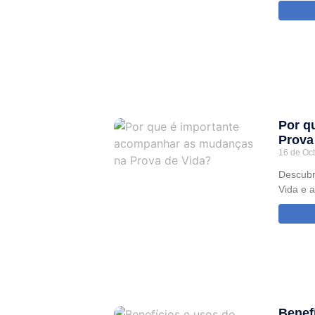
Por q
Prova
16 de Oc
Descubr
Vida e 
Benef