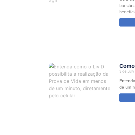
bancári
benefíc
Como 
3 de July
Entenda
de um mi