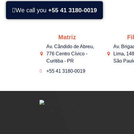
We call you
+55 41 3180-0019
Matriz
Fil
Av. Cândido de Abreu,
Av. Briga
776 Centro Cívico -
Lima, 148
Curitiba - PR
São Paul
+55 41 3180-0019