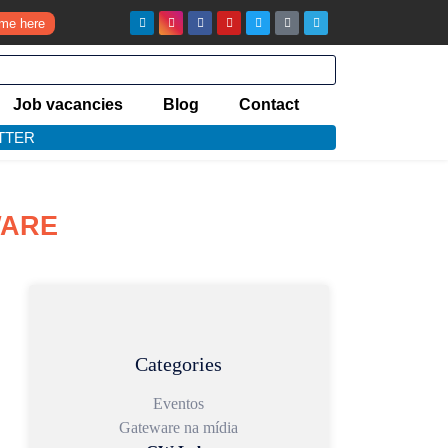
ume here
Job vacancies
Blog
Contact
TTER
WARE
Categories
Eventos
Gateware na mídia