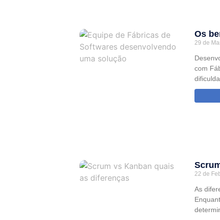
Os be
29 de Ma
Desenvo
com Fáb
dificuld
Scrum
22 de Fe
As dife
Enquant
determi