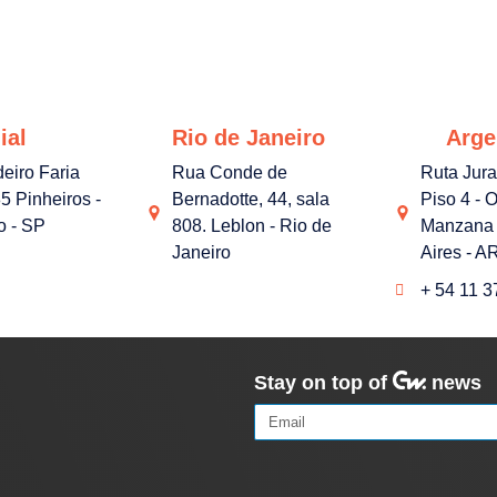
ial
Rio de Janeiro
Arge
deiro Faria
Rua Conde de
Ruta Jur
5 Pinheiros -
Bernadotte, 44, sala
Piso 4 - O
o - SP
808. Leblon - Rio de
Manzana 
Janeiro
Aires - A
+ 54 11 
Stay on top of
news