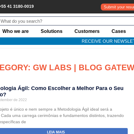
+55 41 3180-0019
Submit your res
Who we are
Solutions
Customers
Cases
RECEIVE OUR NEWSLE
EGORY: GW LABS | BLOG GATE
ologia Ágil: Como Escolher a Melhor Para o Seu
to?
ptember de 2022
ojeto é único e nem sempre a Metodologia Ágil ideal será a
Cada uma carrega cerimônias e fundamentos distintos, trazendo
específicas de
LEIA MAIS