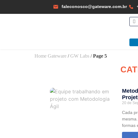
faleconosco@gateware.com.br
Home Gateware
/
GW Labs
/
Page 5
CAT
Metod
Proje
20 de Se
Cada pr
mesma. 
formas 