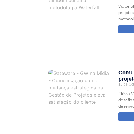
Waterfal
projeto
metodol
Comun
projet
13 de Oc
Flávia 
desafios
desenvo