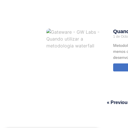
Quando
1 de Oct
Metodol
menos c
desenvo
« Previou