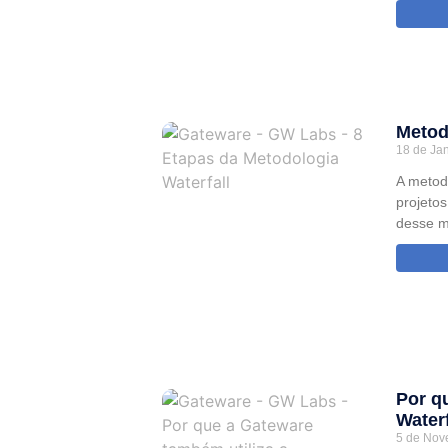
Metod
18 de Ja
A metod
projeto
desse 
Por q
Waterf
5 de Nov