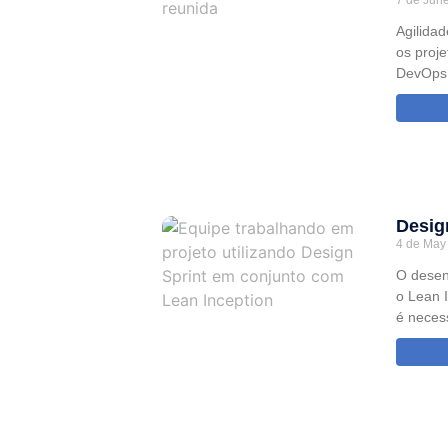
7 de Jun
Agilidad
os proj
DevOps 
Design
4 de May
O desen
o Lean I
é neces