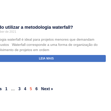
 utilizar a metodologia waterfall?
ober de 2021
ogia waterfall é ideal para projetos menores que demandam
ustos Waterfall corresponde a uma forma de organização do
lvimento de projetos em ordem
LEIA MAIS
s
1
…
3
4
5
6
Next »