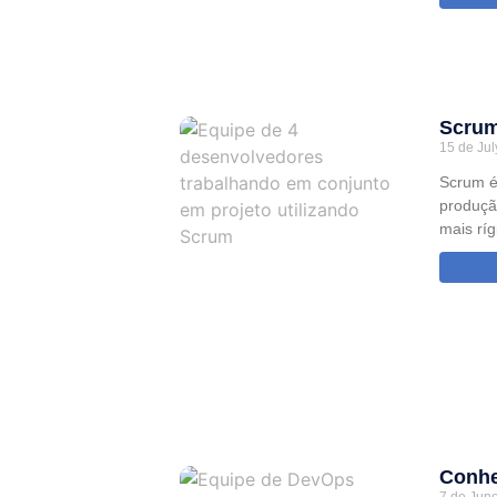
Scrum
15 de Jul
Scrum é 
produçã
mais rí
Conhe