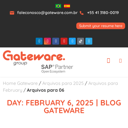
faleconosco@gateware.com.br
+55 41 3180-0019
Submit your resume here
Home Gateware
/
Arquivos para 2025
/
Arquivos para
February
/
Arquivos para 06
DAY: FEBRUARY 6, 2025 | BLOG
GATEWARE