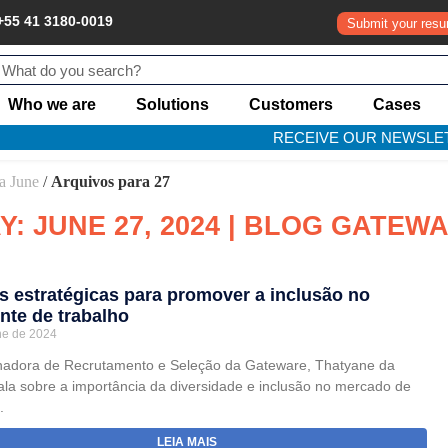
+55 41 3180-0019
Submit your res
Who we are
Solutions
Customers
Cases
RECEIVE OUR NEWSLE
a June
/
Arquivos para 27
Y: JUNE 27, 2024 | BLOG GATEW
as estratégicas para promover a inclusão no
nte de trabalho
ne de 2024
adora de Recrutamento e Seleção da Gateware, Thatyane da
fala sobre a importância da diversidade e inclusão no mercado de
.
LEIA MAIS