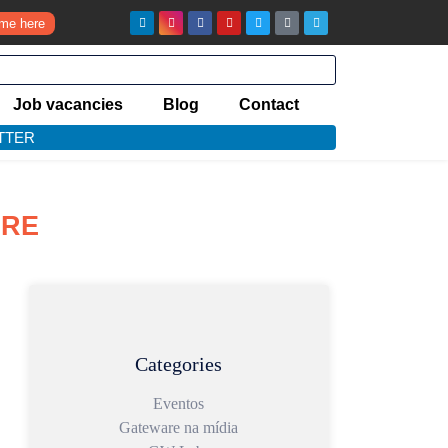
ume here
Job vacancies
Blog
Contact
TTER
ARE
Categories
Eventos
Gateware na mídia