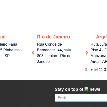
ial
Rio de Janeiro
Arge
deiro Faria
Rua Conde de
Ruta Jur
5 Pinheiros -
Bernadotte, 44, sala
Piso 4 - O
o - SP
808. Leblon - Rio de
Manzana 
Janeiro
Aires - A
+ 54 11 
Stay on top of
news