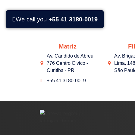
We call you
+55 41 3180-0019
Matriz
Fil
Av. Cândido de Abreu,
Av. Briga
776 Centro Cívico -
Lima, 148
Curitiba - PR
São Paul
+55 41 3180-0019