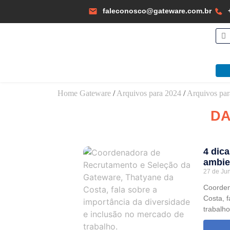
faleconosco@gateware.com.br
Home Gateware
/
Arquivos para 2024
/
Arquivos par
DA
4 dic
ambie
27 de Ju
Coorden
Costa, 
trabalho