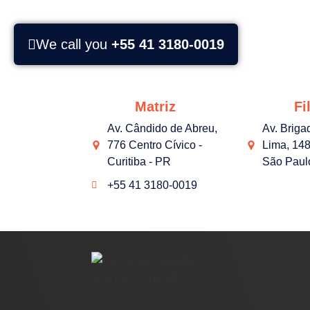
We call you
+55 41 3180-0019
Matriz
Fil
Av. Cândido de Abreu,
Av. Briga
776 Centro Cívico -
Lima, 148
Curitiba - PR
São Paul
+55 41 3180-0019