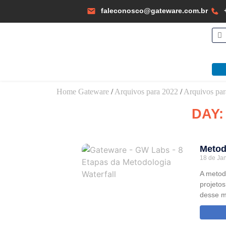
faleconosco@gateware.com.br
Home Gateware
/
Arquivos para 2022
/
Arquivos par
DAY:
Metod
18 de Ja
A metod
projeto
desse 