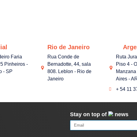
ial
Rio de Janeiro
Arge
deiro Faria
Rua Conde de
Ruta Jur
5 Pinheiros -
Bernadotte, 44, sala
Piso 4 - O
o - SP
808. Leblon - Rio de
Manzana 
Janeiro
Aires - A
+ 54 11 
Stay on top of
news