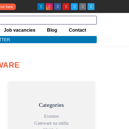
ume here
Job vacancies
Blog
Contact
TTER
EWARE
Categories
Eventos
Gateware na mídia