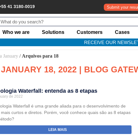
+55 41 3180-0019
Submit your res
Who we are
Solutions
Customers
Cases
RECEIVE OUR NEWSLE
a January
/
Arquivos para 18
 JANUARY 18, 2022 | BLOG GAT
ologia Waterfall: entenda as 8 etapas
nuary de 2022
ologia Waterfall é uma grande aliada para o desenvolvimento de
s mais curtos e diretos. Porém, você conhece quais são as 8 etapas
método?
LEIA MAIS