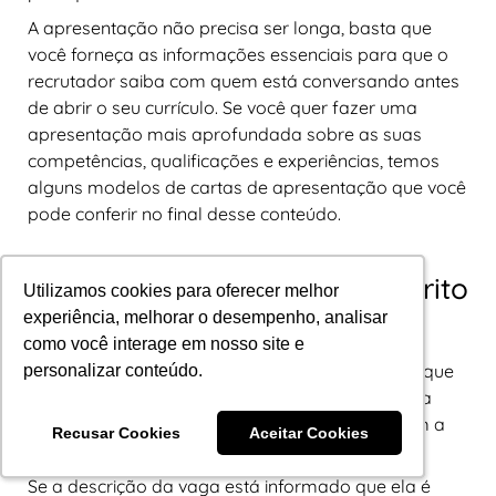
A apresentação não precisa ser longa, basta que
você forneça as informações essenciais para que o
recrutador saiba com quem está conversando antes
de abrir o seu currículo. Se você quer fazer uma
apresentação mais aprofundada sobre as suas
competências, qualificações e experiências, temos
alguns modelos de cartas de apresentação que você
pode conferir no final desse conteúdo.
3. Se atente ao que está descrito
Utilizamos cookies para oferecer melhor
Utilizamos cookies para oferecer melhor
na vaga
experiência, melhorar o desempenho, analisar
experiência, melhorar o desempenho, analisar
como você interage em nosso site e
como você interage em nosso site e
Se você encontrou uma vaga em uma empresa que
personalizar conteúdo.
personalizar conteúdo.
te interessa mas você não está apto para aquela
vaga, é melhor não se candidatar. E isso não tem a
Recusar Cookies
Recusar Cookies
Aceitar Cookies
Aceitar Cookies
ver apenas com a senioridade de um cargo.
Se a descrição da vaga está informado que ela é