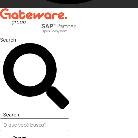
Search
Search
Quem