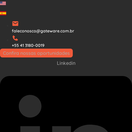
Ir
para
o
conteúdo
faleconosco@gateware.com.br
+55 41 3180-0019
Confira nossas oportunidades
Linkedin