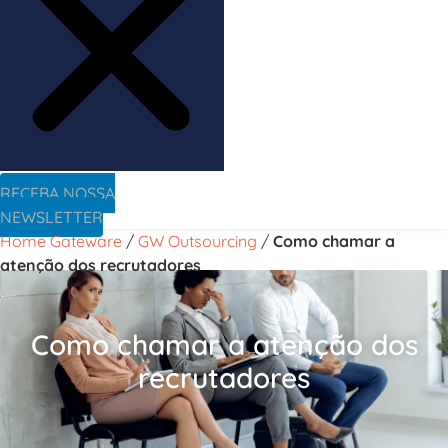
RECEBA NOSSA
NEWSLETTER
Home Gateware
/
GW Outsourcing
/
Como chamar a
atenção dos recrutadores
Como chamar a atenção dos
recrutadores