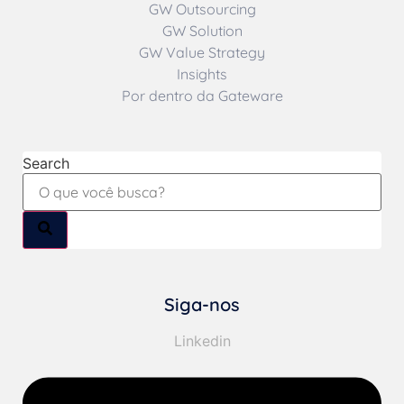
GW Outsourcing
GW Solution
GW Value Strategy
Insights
Por dentro da Gateware
Search
Siga-nos
Linkedin