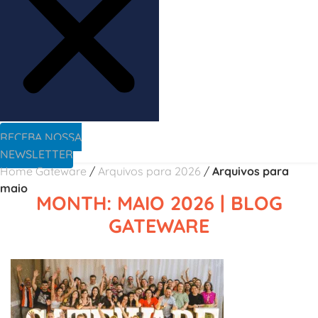
RECEBA NOSSA
NEWSLETTER
Home Gateware
/
Arquivos para 2026
/
Arquivos para
maio
MONTH: MAIO 2026 | BLOG
GATEWARE