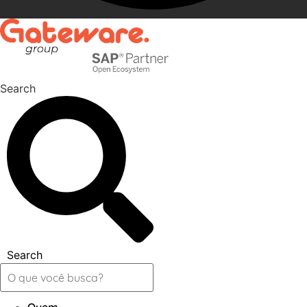
Search
Search
Quem