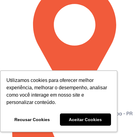
Utilizamos cookies para oferecer melhor
Utilizamos cookies para oferecer melhor
experiência, melhorar o desempenho, analisar
experiência, melhorar o desempenho, analisar
como você interage em nosso site e
como você interage em nosso site e
personalizar conteúdo.
personalizar conteúdo.
Av. Cândido de Abreu, 776 Centro Cívico - Curitiba - PR
Recusar Cookies
Recusar Cookies
Aceitar Cookies
Aceitar Cookies