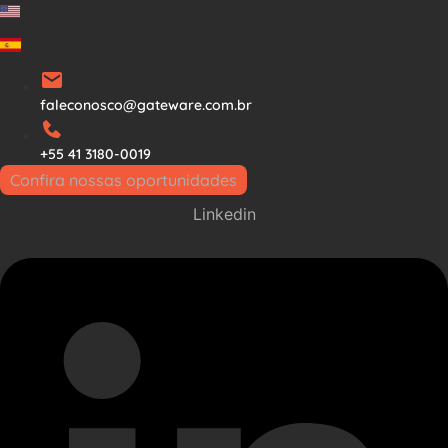
Ir
para
o
conteúdo
faleconosco@gateware.com.br
+55 41 3180-0019
Confira nossas oportunidades
Linkedin