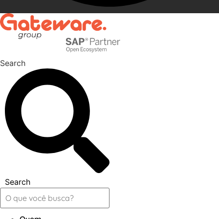
Search
Search
Quem