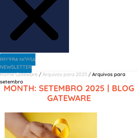
RECEBA NOSSA
NEWSLETTER
Home Gateware
/
Arquivos para 2025
/
Arquivos para
setembro
MONTH: SETEMBRO 2025 | BLOG
GATEWARE