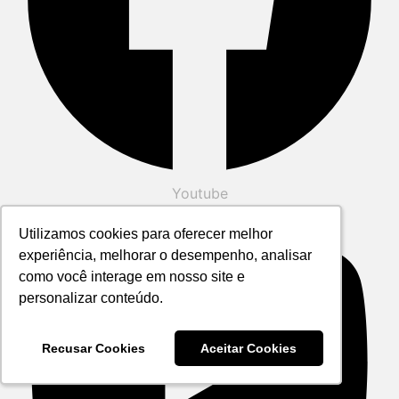
Youtube
Utilizamos cookies para oferecer melhor
Utilizamos cookies para oferecer melhor
experiência, melhorar o desempenho, analisar
experiência, melhorar o desempenho, analisar
como você interage em nosso site e
como você interage em nosso site e
personalizar conteúdo.
personalizar conteúdo.
Recusar Cookies
Recusar Cookies
Aceitar Cookies
Aceitar Cookies