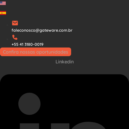
Ir
para
o
conteúdo
faleconosco@gateware.com.br
+55 41 3180-0019
Confira nossas oportunidades
Linkedin