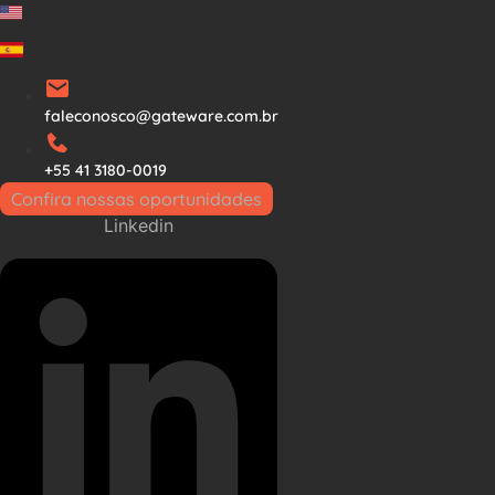
Ir
para
o
conteúdo
faleconosco@gateware.com.br
+55 41 3180-0019
Confira nossas oportunidades
Linkedin