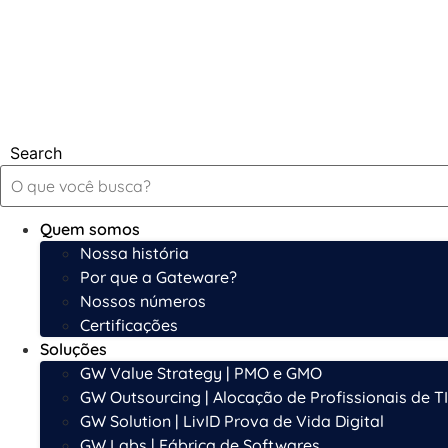
Search
Quem somos
Nossa história
Por que a Gateware?
Nossos números
Certificações
Soluções
GW Value Strategy | PMO e GMO
GW Outsourcing | Alocação de Profissionais de TI
GW Solution | LivID Prova de Vida Digital
GW Labs | Fábrica de Softwares