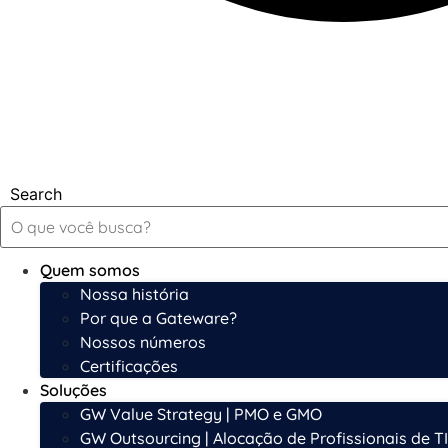
Search
Quem somos
Nossa história
Por que a Gateware?
Nossos números
Certificações
Soluções
GW Value Strategy | PMO e GMO
GW Outsourcing | Alocação de Profissionais de TI