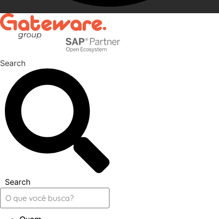
Search
Search
Quem