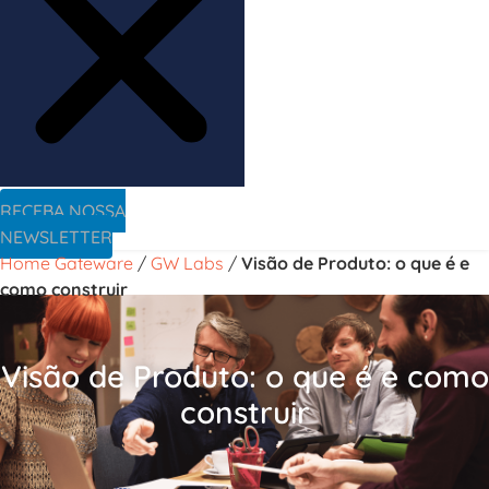
RECEBA NOSSA
NEWSLETTER
Home Gateware
/
GW Labs
/
Visão de Produto: o que é e
como construir
Visão de Produto: o que é e como
construir