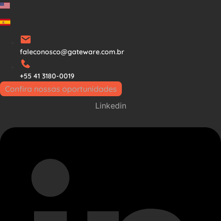
Ir
para
o
conteúdo
faleconosco@gateware.com.br
+55 41 3180-0019
Confira nossas oportunidades
Linkedin