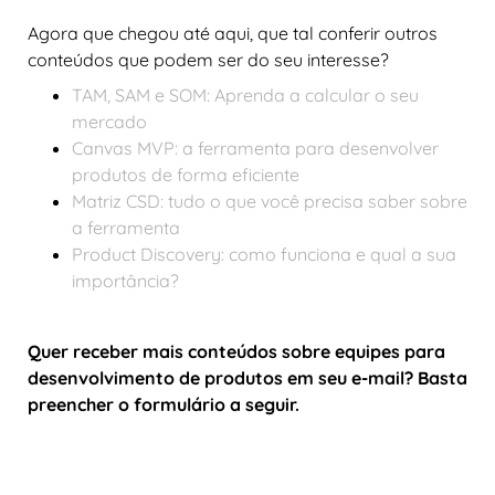
Agora que chegou até aqui, que tal conferir outros
conteúdos que podem ser do seu interesse?
TAM, SAM e SOM: Aprenda a calcular o seu
mercado
Canvas MVP: a ferramenta para desenvolver
produtos de forma eficiente
Matriz CSD: tudo o que você precisa saber sobre
a ferramenta
Product Discovery: como funciona e qual a sua
importância?
Quer receber mais conteúdos sobre
equipes para
desenvolvimento de produtos em seu e-mail? Basta
preencher o formulário a seguir.