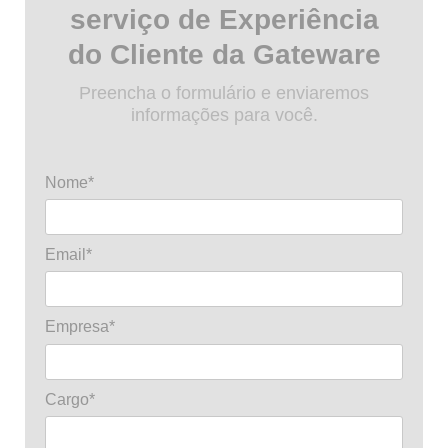
serviço de Experiência
do Cliente da Gateware
Preencha o formulário e enviaremos
informações para você.
Nome*
Email*
Empresa*
Cargo*