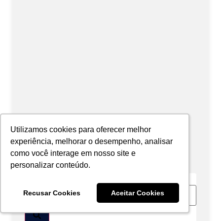
Utilizamos cookies para oferecer melhor
Utilizamos cookies para oferecer melhor
experiência, melhorar o desempenho, analisar
experiência, melhorar o desempenho, analisar
como você interage em nosso site e
como você interage em nosso site e
personalizar conteúdo.
personalizar conteúdo.
Search
Recusar Cookies
Recusar Cookies
Aceitar Cookies
Aceitar Cookies