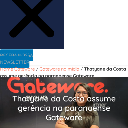
RECEBA NOSSA
NEWSLETTER
Home Gateware
/
Gateware na mídia
/
Thatyane da Costa
assume gerência na paranaense Gateware
Thatyane da Costa assume
gerência na paranaense
Gateware