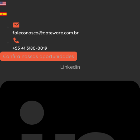
Ir
para
o
conteúdo
faleconosco@gateware.com.br
+55 41 3180-0019
Confira nossas oportunidades
Linkedin