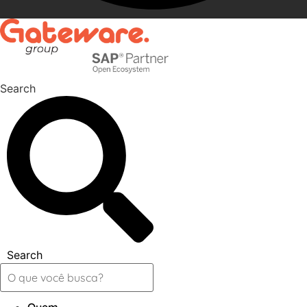
Search
Search
Quem