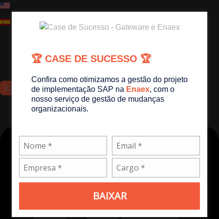
Ir
para
o
conteúdo
faleconosco@gateware.com.br
🏆 CASE D E SUCESSO 🏆
+55 41 3180-0019
Confira como otimizamos a gestão do projeto
Confira nossas oportunidades
de implementação SAP na
Enaex
, com o
nosso serviço de gestão de mudanças
Linkedin
organizacionais.
BAIXAR