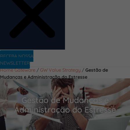
RECEBA NOSSA
NEWSLETTER
Home Gateware
/
GW Value Strategy
/
Gestão de
Mudanças e Administração do Estresse
Gestão de Mudanças e
Administração do Estresse