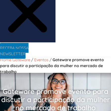
RECEBA NOSSA
NEWSLETTER
Home Gateware
/
Eventos
/
Gateware promove evento
para discutir a participação da mulher no mercado de
trabalho
Gateware promove evento para
discutir a participação da mulher
no mercado de trabalho