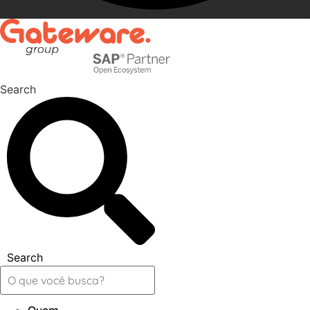
Search
Search
Quem