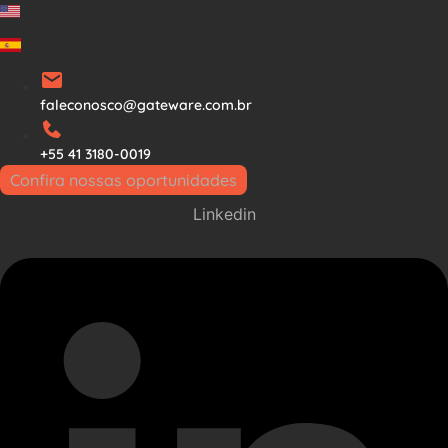
Ir
para
o
conteúdo
faleconosco@gateware.com.br
+55 41 3180-0019
Confira nossas oportunidades
Linkedin