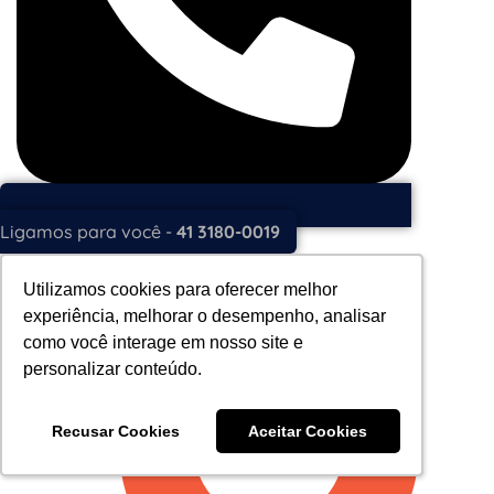
Ligamos para você -
41 3180-0019
Matriz
Utilizamos cookies para oferecer melhor
Utilizamos cookies para oferecer melhor
experiência, melhorar o desempenho, analisar
experiência, melhorar o desempenho, analisar
como você interage em nosso site e
como você interage em nosso site e
personalizar conteúdo.
personalizar conteúdo.
Recusar Cookies
Recusar Cookies
Aceitar Cookies
Aceitar Cookies