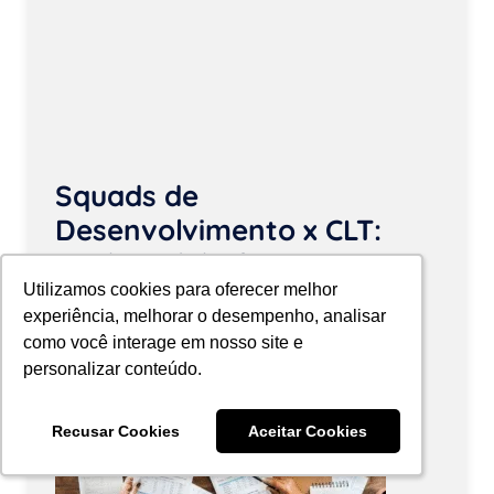
Squads de
Desenvolvimento x CLT:
qual modelo faz mais
sentido para o seu
Utilizamos cookies para oferecer melhor
Utilizamos cookies para oferecer melhor
experiência, melhorar o desempenho, analisar
experiência, melhorar o desempenho, analisar
negócio?
como você interage em nosso site e
como você interage em nosso site e
personalizar conteúdo.
personalizar conteúdo.
Recusar Cookies
Recusar Cookies
Aceitar Cookies
Aceitar Cookies