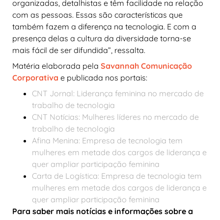
organizadas, detalhistas e têm facilidade na relação
com as pessoas. Essas são características que
também fazem a diferença na tecnologia. E com a
presença delas a cultura da diversidade torna-se
mais fácil de ser difundida”, ressalta.
Matéria elaborada pela
Savannah Comunicação
Corporativa
e publicada nos portais:
CNT Jornal: Liderança feminina no mercado de
trabalho de tecnologia
CNT Notícias: Mulheres líderes no mercado de
trabalho de tecnologia
Afina Menina: Empresa de tecnologia tem
mulheres em metade dos cargos de liderança e
quer ampliar participação feminina
Carta de Logística: Empresa de tecnologia tem
mulheres em metade dos cargos de liderança e
quer ampliar participação feminina
Para saber mais notícias e informações sobre a