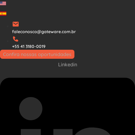
Ir
para
o
conteúdo
faleconosco@gateware.com.br
+55 41 3180-0019
Confira nossas oportunidades
Linkedin