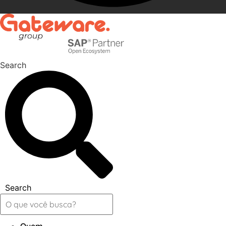
Search
Search
Quem