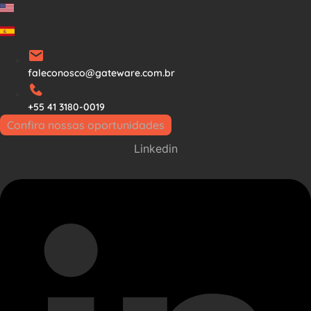
Ir
para
o
conteúdo
faleconosco@gateware.com.br
+55 41 3180-0019
Confira nossas oportunidades
Linkedin