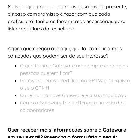
Mais do que preparar para os desafios do presente,
o nosso compromisso é fazer com que cada
profissional tenha as ferramentas necessárias para
liderar o futuro da tecnologia.
Agora que chegou até aqui, que tal conferir outros
conteúdos que podem ser do seu interesse?
O que torna a Gateware uma empresa onde as
pessoas querem ficar?
Gateware renova certificação GPTW e conquista
o selo GPMH
O melhor na nave Gateware é a sua tripulação
Como a Gateware faz a diferença na vida dos
colaboradores
Quer receber mais informações sobre a Gateware
em seu e-mail? Preencha o formulário a seguir.