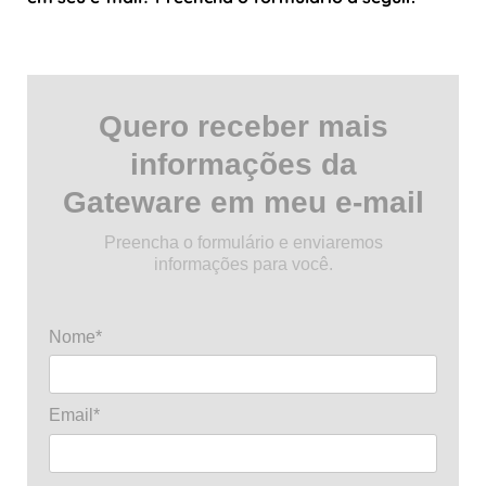
Quero receber mais
informações da
Gateware em meu e-mail
Preencha o formulário e enviaremos
informações para você.
Nome*
Email*