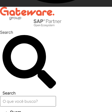
Search
Search
Quem