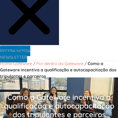
RECEBA NOSSA
NEWSLETTER
Home Gateware
/
Por dentro da Gateware
/
Como a
Gateware incentiva a qualificação e autocapacitação dos
tripulantes e parceiros
Como a Gateware incentiva a
qualificação e autocapacitação
dos tripulantes e parceiros