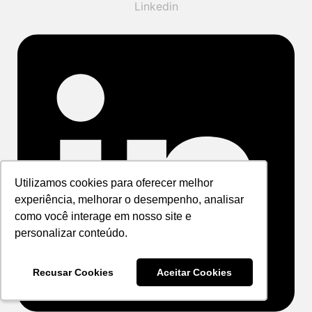
Linkedin
Utilizamos cookies para oferecer melhor
Utilizamos cookies para oferecer melhor
experiência, melhorar o desempenho, analisar
experiência, melhorar o desempenho, analisar
como você interage em nosso site e
como você interage em nosso site e
personalizar conteúdo.
personalizar conteúdo.
Recusar Cookies
Recusar Cookies
Aceitar Cookies
Aceitar Cookies