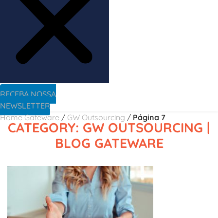
RECEBA NOSSA
NEWSLETTER
Home Gateware
/
GW Outsourcing
/
Página 7
CATEGORY: GW OUTSOURCING |
BLOG GATEWARE