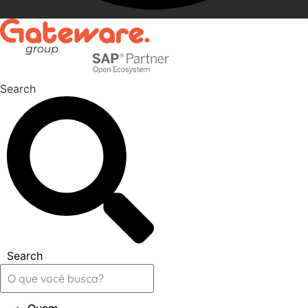
Search
Search
Quem