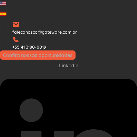
Ir
para
o
conteúdo
faleconosco@gateware.com.br
+55 41 3180-0019
Confira nossas oportunidades
Linkedin