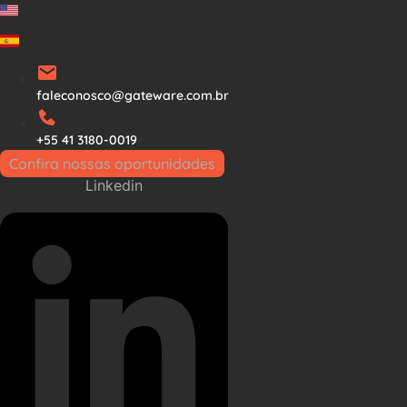
Ir
para
o
conteúdo
faleconosco@gateware.com.br
+55 41 3180-0019
Confira nossas oportunidades
Linkedin