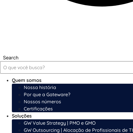
Search
Quem somos
Nossa história
Por que a Gateware?
Nossos números
Certificações
Soluções
GW Value Strategy | PMO e GMO
GW Outsourcing | Alocação de Profissionais de TI