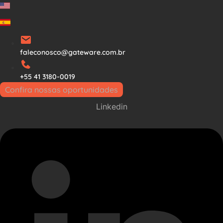
Ir
para
o
conteúdo
faleconosco@gateware.com.br
+55 41 3180-0019
Confira nossas oportunidades
Linkedin