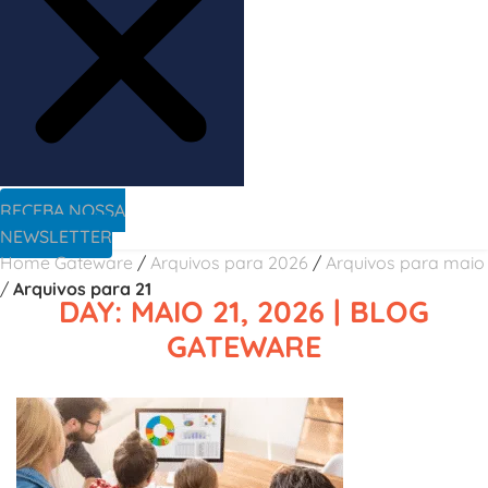
RECEBA NOSSA
NEWSLETTER
Home Gateware
/
Arquivos para 2026
/
Arquivos para maio
/
Arquivos para 21
DAY: MAIO 21, 2026 | BLOG
GATEWARE