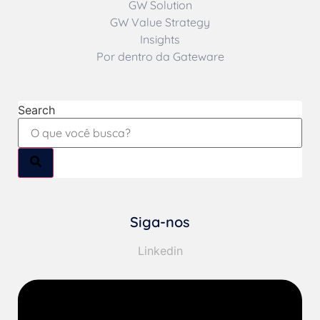
GW Solution
GW Value Strategy
Insights
Por dentro da Gateware
Search
Siga-nos
Linkedin