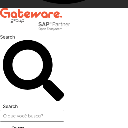
Search
Search
Quem