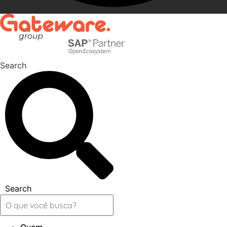
Search
Search
Quem