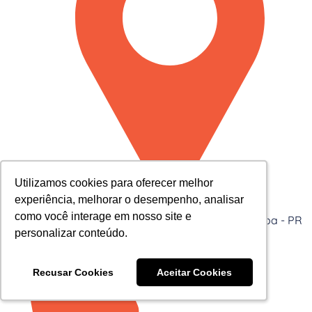
Utilizamos cookies para oferecer melhor
Utilizamos cookies para oferecer melhor
experiência, melhorar o desempenho, analisar
experiência, melhorar o desempenho, analisar
como você interage em nosso site e
como você interage em nosso site e
Av. Cândido de Abreu, 776 Centro Cívico - Curitiba - PR
personalizar conteúdo.
personalizar conteúdo.
Recusar Cookies
Recusar Cookies
Aceitar Cookies
Aceitar Cookies