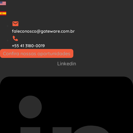
Ir
para
o
conteúdo
faleconosco@gateware.com.br
+55 41 3180-0019
Confira nossas oportunidades
Linkedin