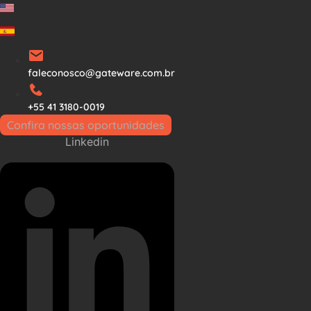
Ir
para
o
conteúdo
faleconosco@gateware.com.br
+55 41 3180-0019
Confira nossas oportunidades
Linkedin