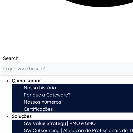
Search
Quem somos
Nossa história
Por que a Gateware?
Nossos números
Certificações
Soluções
GW Value Strategy | PMO e GMO
GW Outsourcing | Alocação de Profissionais de TI