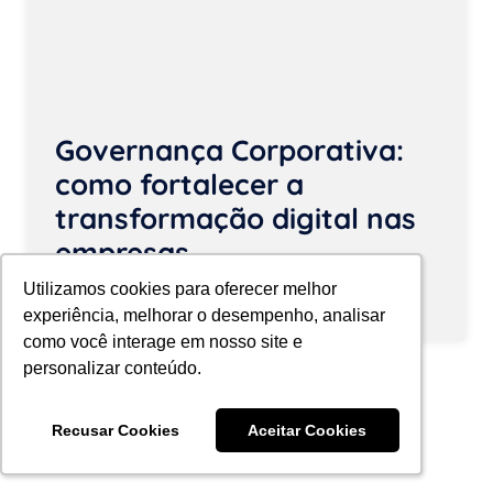
Governança Corporativa:
como fortalecer a
transformação digital nas
empresas
Utilizamos cookies para oferecer melhor
Utilizamos cookies para oferecer melhor
experiência, melhorar o desempenho, analisar
experiência, melhorar o desempenho, analisar
como você interage em nosso site e
como você interage em nosso site e
personalizar conteúdo.
personalizar conteúdo.
Recusar Cookies
Recusar Cookies
Aceitar Cookies
Aceitar Cookies