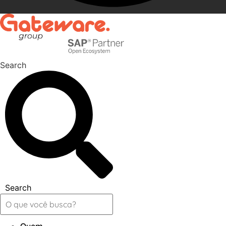
Search
Search
Quem