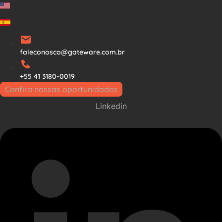
Ir
para
o
conteúdo
faleconosco@gateware.com.br
+55 41 3180-0019
Confira nossas oportunidades
Linkedin