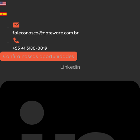
Ir
para
o
conteúdo
faleconosco@gateware.com.br
+55 41 3180-0019
Confira nossas oportunidades
Linkedin