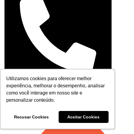
Utilizamos cookies para oferecer melhor
Utilizamos cookies para oferecer melhor
experiência, melhorar o desempenho, analisar
experiência, melhorar o desempenho, analisar
como você interage em nosso site e
como você interage em nosso site e
personalizar conteúdo.
personalizar conteúdo.
Ligamos para você -
41 3180-0019
Matriz
Recusar Cookies
Recusar Cookies
Aceitar Cookies
Aceitar Cookies