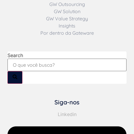
GW Outsourcing
GW Solution
GW Value Strategy
Insights
Por dentro da Gateware
Search
Siga-nos
Linkedin