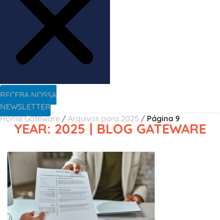
RECEBA NOSSA
NEWSLETTER
Home Gateware
/
Arquivos para 2025
/
Página 9
YEAR: 2025 | BLOG GATEWARE