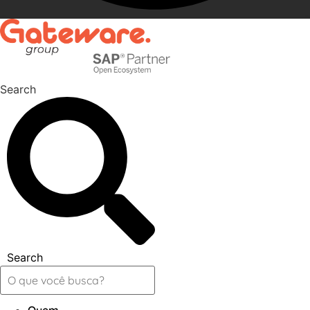
Search
Search
Quem