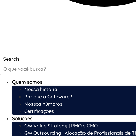
Search
Quem somos
Nossa história
Por que a Gateware?
Nossos números
Certificações
Soluções
GW Value Strategy | PMO e GMO
GW Outsourcing | Alocação de Profissionais de TI