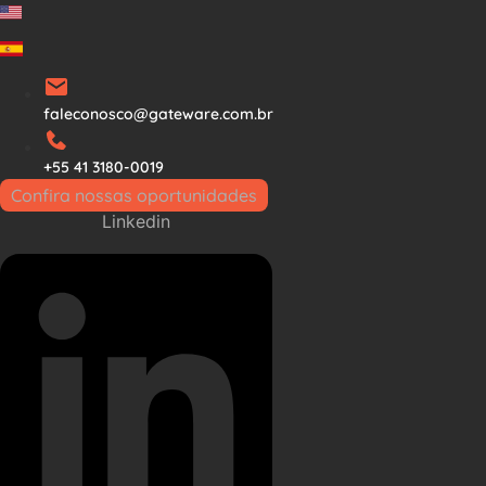
Ir
para
o
conteúdo
faleconosco@gateware.com.br
+55 41 3180-0019
Confira nossas oportunidades
Linkedin