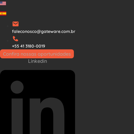
Ir
para
o
conteúdo
faleconosco@gateware.com.br
+55 41 3180-0019
Confira nossas oportunidades
Linkedin