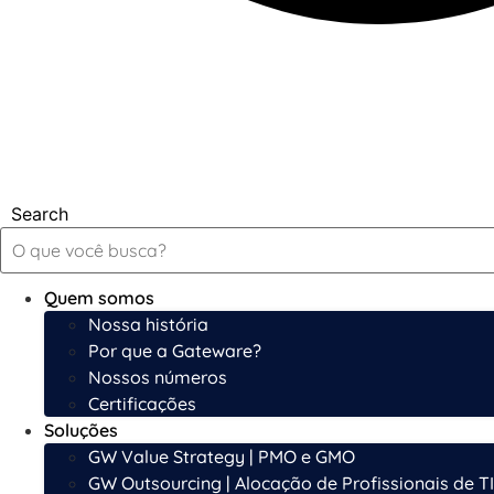
Search
Quem somos
Nossa história
Por que a Gateware?
Nossos números
Certificações
Soluções
GW Value Strategy | PMO e GMO
GW Outsourcing | Alocação de Profissionais de TI